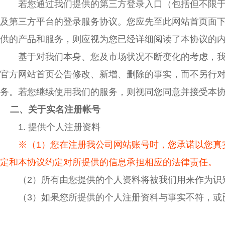
若您通过我们提供的第三方登录入口（包括但不限
及第三方平台的登录服务协议。您应先至此网站首页面
供的产品和服务，则应视为您已经详细阅读了本协议的
基于对我们本身、您及市场状况不断变化的考虑，我们
官方网站首页公告修改、新增、删除的事实，而不另行
健康游戏忠告
抵制不良游戏
拒绝盗版游戏
注意
务。若您继续使用我们的服务，则视同您同意并接受本
二、关于实名注册帐号
本
1.
提供个人注册资料
家
※
（
1
）您在注册我公司网站账号时，您承诺以您真
备
公
定和本协议约定对所提供的信息承担相应的法律责任。
©
（
2
）所有由您提供的个人资料将被我们用来作为识
（
3
）如果您所提供的个人注册资料与事实不符，或
们将不承担任何责任。