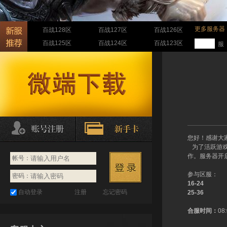
更多服务器
百战128区
百战127区
百战126区
百战125区
百战124区
百战123区
服
您好！感谢大
为了活跃游戏气
作。服务器开
帐号：
参与区服：
密码：
16-24
自动登录
注册
忘记密码
25-36
合服时间：
08: