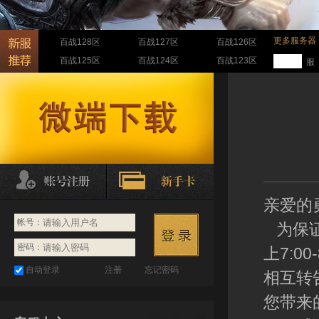
更多服务器
百战128区
百战127区
百战126区
百战125区
百战124区
百战123区
服
亲爱的
帐号：
为保证
密码：
上7:0
自动登录
注册
忘记密码
相互转
您带来