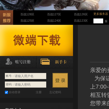
更多服务器
百战128区
百战127区
百战126区
百战125区
百战124区
百战123区
服
亲爱的
帐号：
为保证
密码：
上7:0
自动登录
注册
忘记密码
相互转
您带来