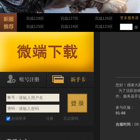
更多服务器
百战128区
百战127区
百战126区
百战125区
百战124区
百战123区
服
您好！感谢大
为了活跃游戏气
作。服务器开
帐号：
参与区服：
密码：
91-98
自动登录
注册
忘记密码
合服时间：
08: