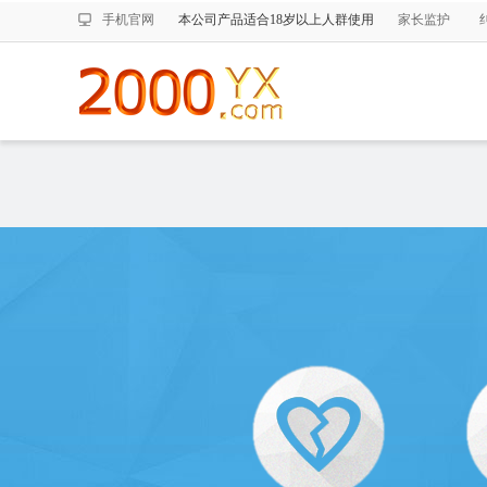
手机官网
本公司产品适合18岁以上人群使用
家长监护