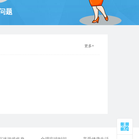
问题
更多+